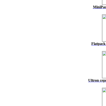
MiniPac
Flatpack
Ultron се