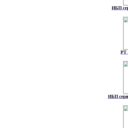
ИБП се
PT 
ИБП сери