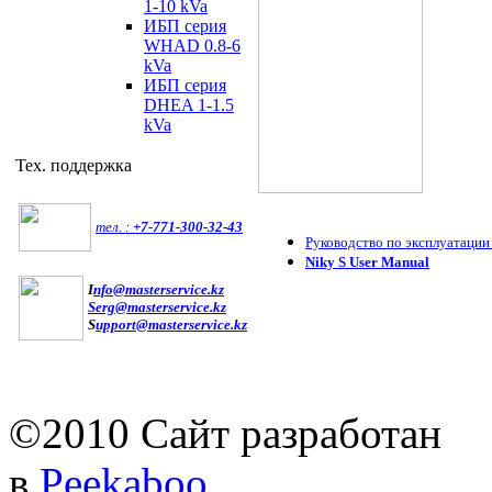
1-10 kVa
ИБП серия
WHAD 0.8-6
kVa
ИБП серия
DHEA 1-1.5
kVa
Тех. поддержка
тел. :
+7-771-300-32-43
Руководство по эксплуатации
Niky S User Manual
I
nfo@masterservice.kz
Serg@masterservice.kz
S
upport@masterservice.kz
©2010 Сайт разработан
в
Peekaboo