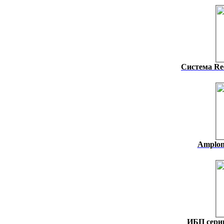
Система Rec
Amplon 
ИБП серии