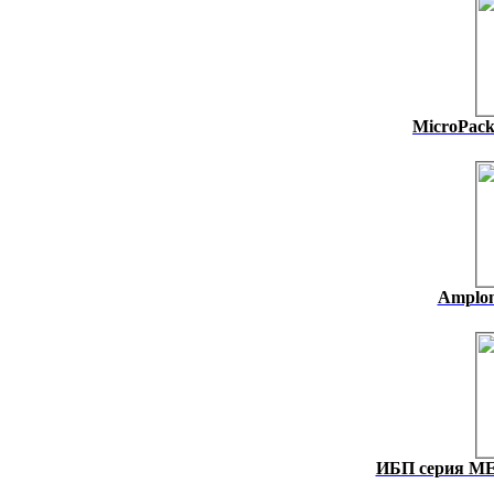
MicroPack
Amplon
ИБП серия M