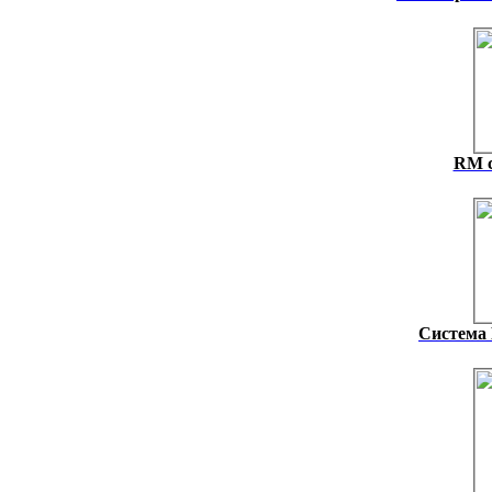
RM с
Система 