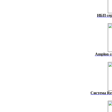
ИБП сер
Amplon с
Система Rec