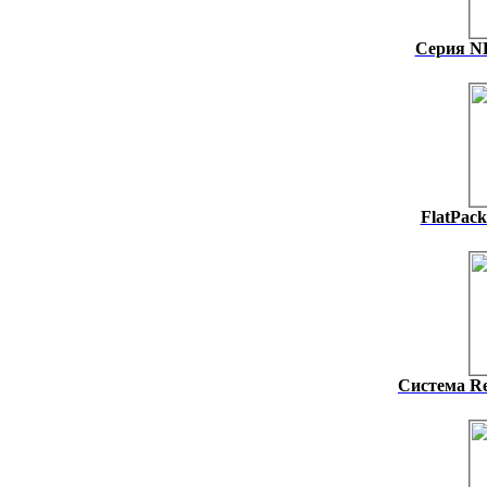
Серия NH
FlatPack
Система Re