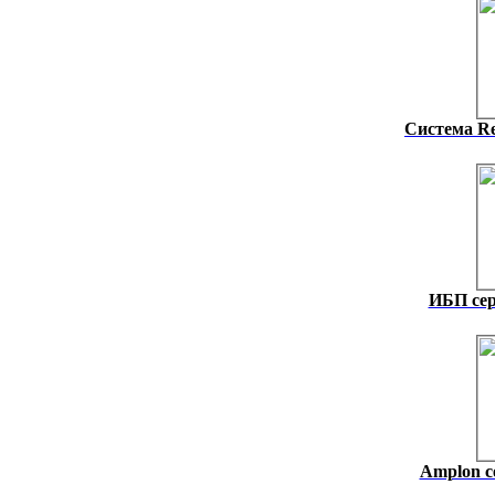
Система Re
ИБП сер
Amplon с