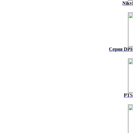
Niky
Серия DPH 
PTS