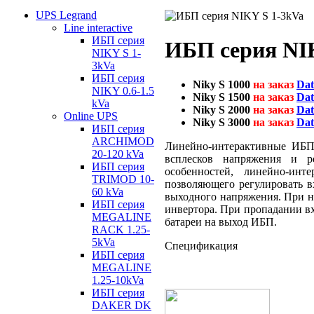
UPS Legrand
Line interactive
ИБП серия
ИБП серия NI
NIKY S 1-
3kVa
ИБП серия
N
iky
S 1000
на заказ
Dat
NIKY 0.6-1.5
Niky
S 1500
на заказ
Dat
kVa
Niky
S 2000
на заказ
Dat
Online UPS
Niky
S 3000
на з
аказ
Dat
ИБП серия
ARCHIMOD
Линейно-интерактивные ИБП 
20-120 kVa
всплесков напряжения и 
ИБП серия
особенностей, линейно-ин
TRIMOD 10-
позволяющего регулировать в
60 kVa
выходного напряжения. При но
ИБП серия
инвертора. При пропадании вх
MEGALINE
батареи на выход ИБП.
RACK 1.25-
5kVa
Спецификация
ИБП серия
MEGALINE
1.25-10kVa
ИБП серия
DAKER DK