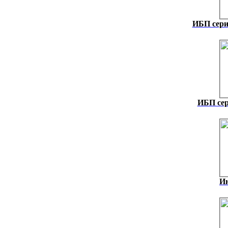
ИБП сери
ИБП сер
И