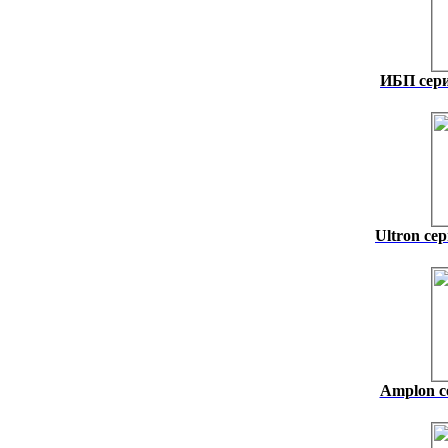
ИБП сер
Ultron се
Amplon с