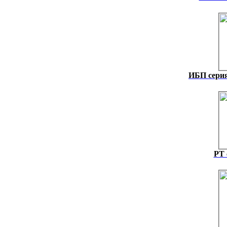
ИБП сери
PT 