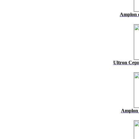
Amplon с
Ultron Сер
Amplon 