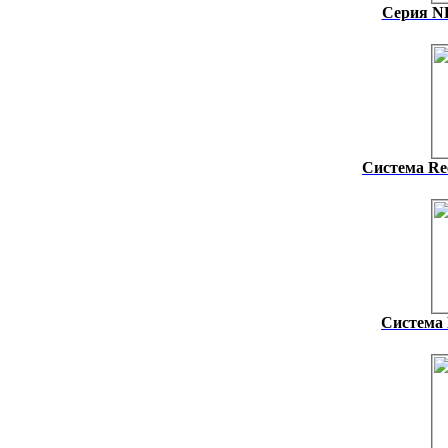
Серия NH
Система Rec
Система 