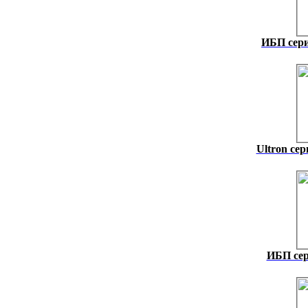
ИБП сер
Ultron се
ИБП сер