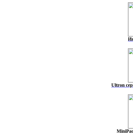
И
Ultron се
MiniPac