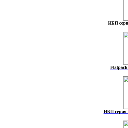
ИБП сери
Flatpack
ИБП серия