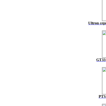
Ultron се
GT33 
PTS