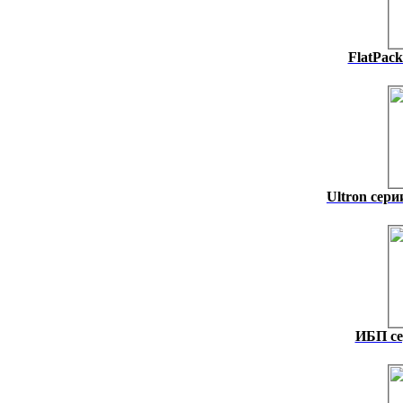
FlatPack
Ultron сери
ИБП се