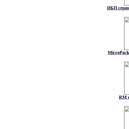
ИБП серия
MicroPack
RM с