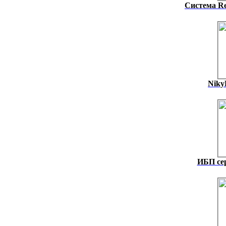
Система Re
Niky
ИБП се