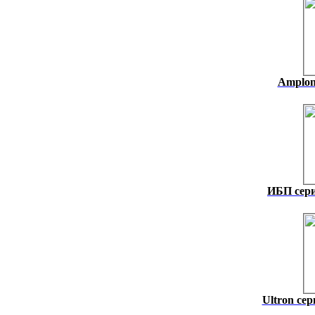
Amplon 
ИБП сер
Ultron се